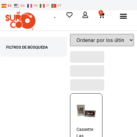
ES
EN
FR
IT
PT
0
FILTROS DE BÚSQUEDA
Cassette
Las