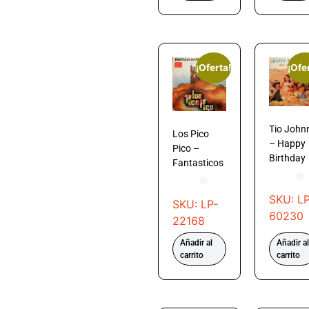
¡Oferta!
¡Ofe
Tio John
Los Pico
– Happy
Pico –
Birthday
Fantasticos
SKU: LP
SKU: LP-
60230
22168
Añadir al
Añadir al
carrito
carrito