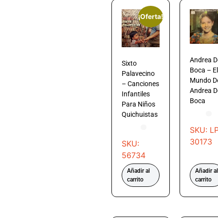
¡Oferta!
Andrea D
Sixto
Boca – El
Palavecino
Mundo D
– Canciones
Andrea D
Infantiles
Boca
Para Niños
Quichuistas
SKU: LP
30173
SKU:
56734
Añadir al
Añadir al
carrito
carrito