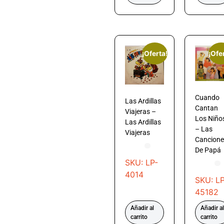
¡Oferta!
¡Ofe
Cuando
Las Ardillas
Cantan
Viajeras –
Los Niño
Las Ardillas
– Las
Viajeras
Cancione
De Papá
SKU: LP-
4014
SKU: LP
45182
Añadir al
Añadir al
carrito
carrito