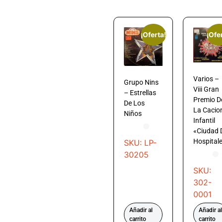
¡Oferta!
¡Ofe
Varios –
Grupo Nins
Viii Gran
– Estrellas
Premio D
De Los
La Cacio
Niños
Infantil
«Ciudad 
Hospitale
SKU: LP-
30205
SKU:
302-
0001
Añadir al
Añadir al
carrito
carrito