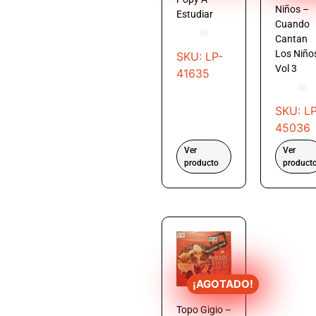
Niños –
Estudiar
Cuando
Cantan
Los Niño
SKU: LP-
Vol 3
41635
SKU: LP
45036
Ver
Ver
producto
product
¡AGOTADO!
Topo Gigio –