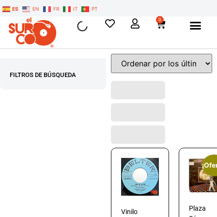
ES
EN
FR
IT
PT
0
FILTROS DE BÚSQUEDA
¡Ofe
Plaza
Vinilo