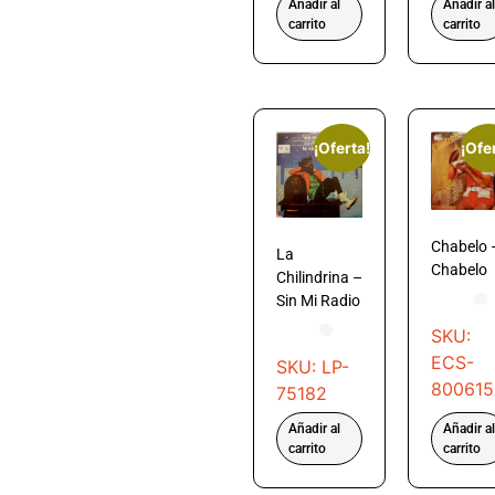
Añadir al
Añadir al
carrito
carrito
¡Oferta!
¡Ofe
Chabelo 
La
Chabelo
Chilindrina –
Sin Mi Radio
SKU:
ECS-
SKU: LP-
800615
75182
Añadir al
Añadir al
carrito
carrito