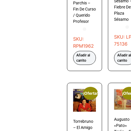
Sésamo 
Parchis –
Fiebre De
Fin De Curso
Plaza
/ Querido
Sésamo
Profesor
SKU: LP
SKU:
75136
RPM1962
Añadir al
Añadir al
carrito
carrito
¡Oferta!
¡Ofe
Augusto
Torrebruno
«Pato»
– El Amigo