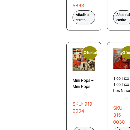
5863
Añadir al
Añadir al
carrito
carrito
¡Oferta!
¡Ofe
Tico Tico
Mini Pops –
Tico Tico
Mini Pops
Los Niño
SKU: 919-
SKU:
0004
315-
0030