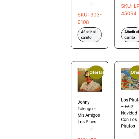
SKU: LP
45064
SKU: 303-
0108
Añadir al
Añadir al
carrito
carrito
¡Oferta!
¡Ofe
Los Pituf
Johny
– Feliz
Tolengo –
Navidad
Mis Amigos
Con Los
Los Pibes
Pitufos