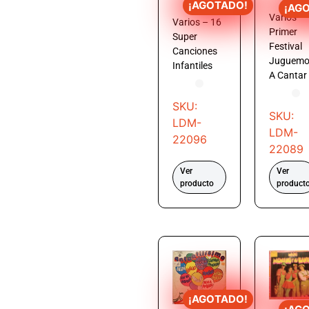
¡AGOTADO!
¡AG
Varios –
Varios – 16
Primer
Super
Festival
Canciones
Juguemo
Infantiles
A Cantar
SKU:
SKU:
LDM-
LDM-
22096
22089
Ver
Ver
producto
product
¡AGOTADO!