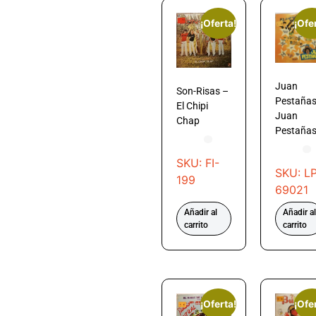
¡Oferta!
¡Ofe
Juan
Son-Risas –
Pestañas
El Chipi
Juan
Chap
Pestaña
SKU: FI-
SKU: LP
199
69021
Añadir al
Añadir al
carrito
carrito
¡Oferta!
¡Ofe