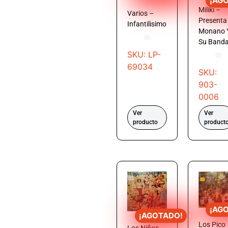
¡AG
Miliki –
Varios –
Presenta
Infantilisimo
Monano 
Su Band
SKU: LP-
69034
SKU:
903-
0006
Ver
Ver
producto
product
¡AG
¡AGOTADO!
Los Pico