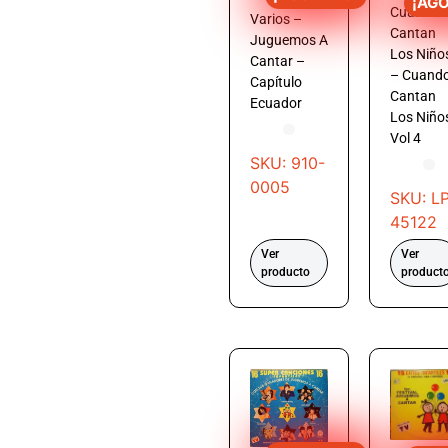
¡AG
Cuando
Varios –
Cantan
Juguemos A
Los Niño
Cantar –
– Cuand
Capítulo
Cantan
Ecuador
Los Niño
Vol 4
SKU: 910-
0005
SKU: LP
45122
Ver
Ver
producto
product