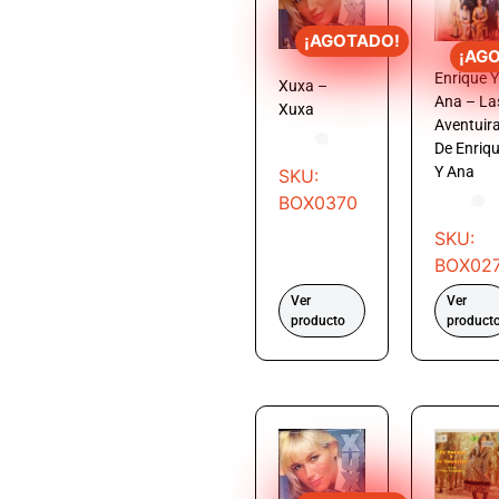
¡AGOTADO!
¡AG
Enrique Y
Xuxa –
Ana – La
Xuxa
Aventuir
De Enriq
Y Ana
SKU:
BOX0370
SKU:
BOX02
Ver
Ver
producto
product