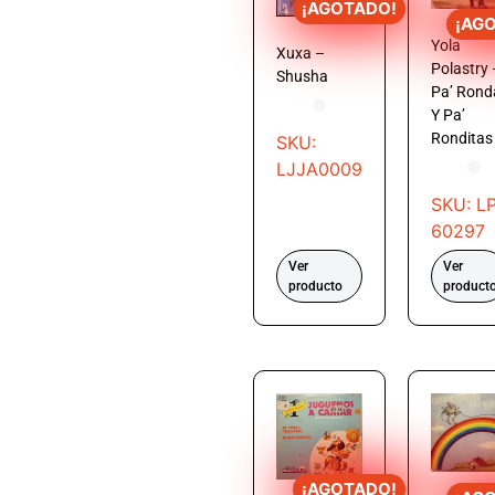
¡AGOTADO!
¡AG
Yola
Xuxa –
Polastry 
Shusha
Pa’ Rond
Y Pa’
Ronditas
SKU:
LJJA0009
SKU: LP
60297
Ver
Ver
producto
product
¡AGOTADO!