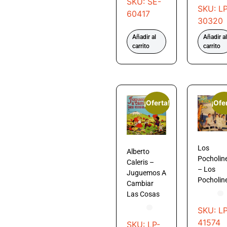
SKU: SE-
SKU: LP
60417
30320
Añadir al
Añadir al
carrito
carrito
¡Oferta!
¡Ofe
Los
Alberto
Pocholin
Caleris –
– Los
Juguemos A
Pocholin
Cambiar
Las Cosas
SKU: LP
41574
SKU: LP-