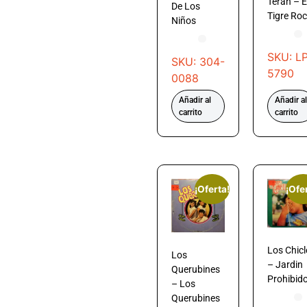
Terán – E
De Los
Tigre Ro
Niños
SKU: LP
SKU: 304-
5790
0088
Añadir al
Añadir al
carrito
carrito
¡Oferta!
¡Ofe
Los Chicl
Los
– Jardin
Querubines
Prohibid
– Los
Querubines