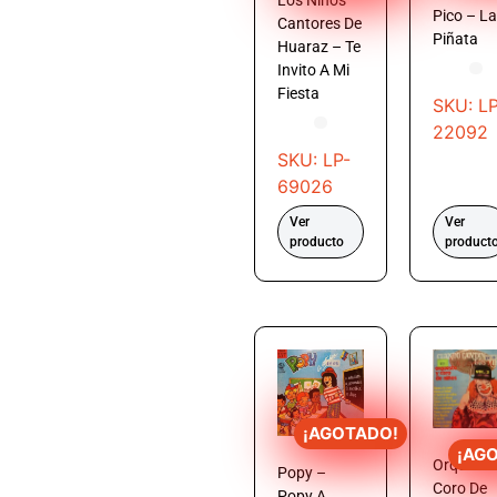
Los Niños
Pico – La
Cantores De
Piñata
Huaraz – Te
Invito A Mi
Fiesta
SKU: LP
22092
SKU: LP-
69026
Ver
Ver
producto
product
¡AGOTADO!
¡AG
Orquesta
Popy –
Coro De
Popy A