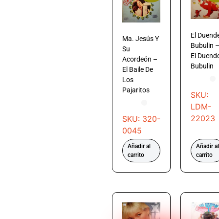
El Duend
Ma. Jesús Y
Bubulin 
Su
El Duend
Acordeón –
Bubulin
El Baile De
Los
Pajaritos
SKU:
LDM-
22023
SKU: 320-
0045
Añadir al
Añadir al
carrito
carrito