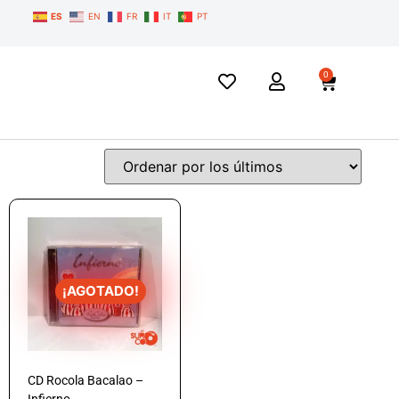
ES
EN
FR
IT
PT
0
¡AGOTADO!
CD Rocola Bacalao –