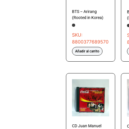
BTS – Arirang
B
(Rooted in Korea)
(
SKU:
8800377689570
Añadir al carrito
CD Juan Manuel
C