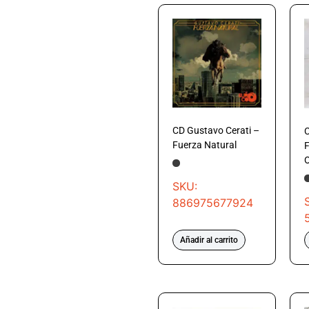
CD Gustavo Cerati –
C
Fuerza Natural
SKU:
886975677924
Añadir al carrito