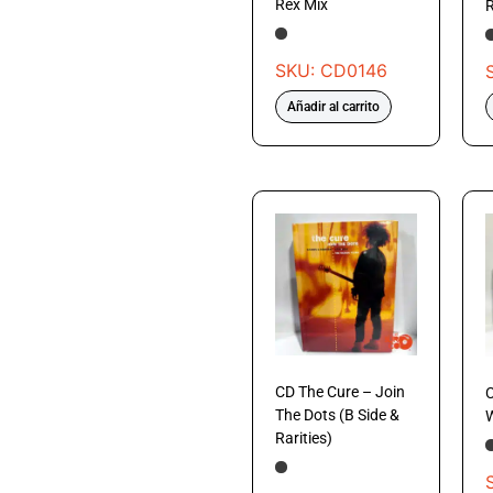
Rex Mix
R
SKU: CD0146
Añadir al carrito
CD The Cure – Join
The Dots (B Side &
Rarities)