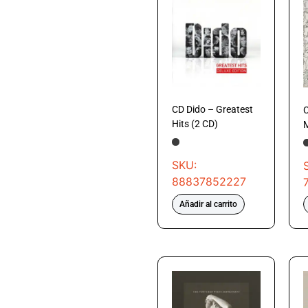
CD Dido – Greatest
C
Hits (2 CD)
SKU:
88837852227
Añadir al carrito