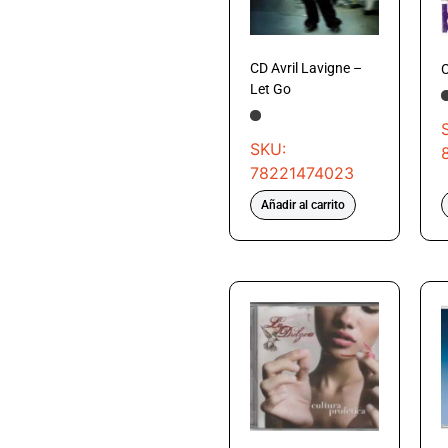
CD Avril Lavigne –
C
Let Go
SKU:
78221474023
Añadir al carrito