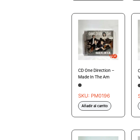
CD One Direction –
Made In The Am
V
SKU: PM0196
Añadir al carrito