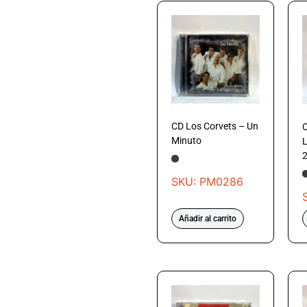
CD Los Corvets – Un
C
Minuto
L
2
SKU: PM0286
Añadir al carrito