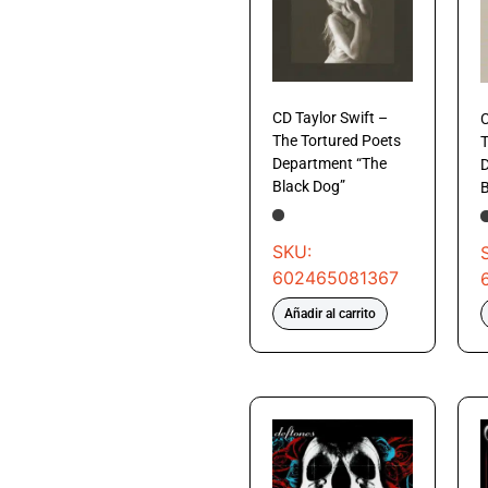
CD Taylor Swift –
C
The Tortured Poets
T
Department “The
D
Black Dog”
B
SKU:
602465081367
Añadir al carrito