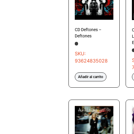
CD Deftones –
C
Deftones
L
E
SKU:
93624835028
Añadir al carrito