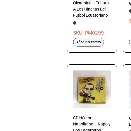
Oleagoitia – Tributo
G
A Los Hinchas Del
Fútbol Ecuatoriano
SKU: PM0299
Añadir al carrito
CD Héctor
C
Napolitano – Napo y
D
Los Lagarteros