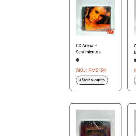
CD Arena –
C
Sentimientos
M
SKU: PM0194
Añadir al carrito