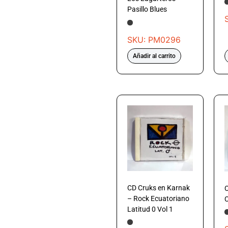
Pasillo Blues
SKU: PM0296
Añadir al carrito
CD Cruks en Karnak
C
– Rock Ecuatoriano
Latitud 0 Vol 1