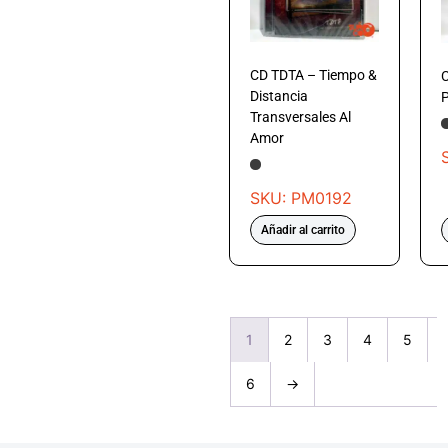
CD TDTA – Tiempo &
C
Distancia
Transversales Al
Amor
SKU: PM0192
Añadir al carrito
1
2
3
4
5
6
→