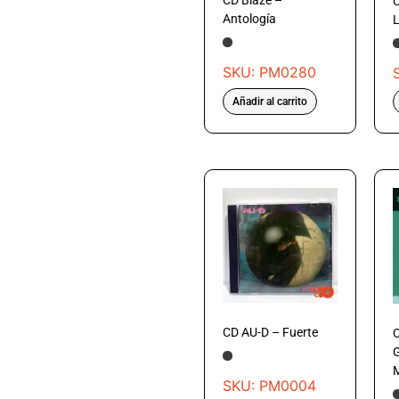
CD Blaze –
C
Antología
L
SKU: PM0280
Añadir al carrito
CD AU-D – Fuerte
C
G
M
SKU: PM0004