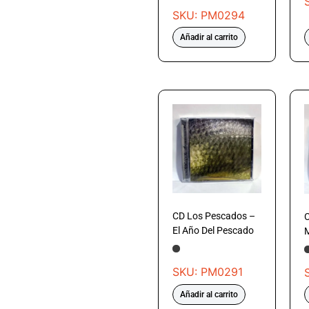
SKU: PM0294
Añadir al carrito
CD Los Pescados –
C
El Año Del Pescado
M
SKU: PM0291
Añadir al carrito