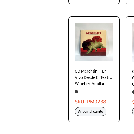
CD Merchán – En
Vivo Desde El Teatro
G
Sánchez Aguilar
C
SKU: PM0288
Añadir al carrito