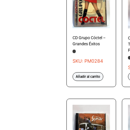
CD Grupo Cóctel –
C
Grandes Éxitos
T
P
SKU: PM0284
Añadir al carrito