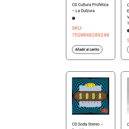
CD Cultura Profética
C
– La Dulzura
V
1
SKU:
7509848289248
Añadir al carrito
CD Soda Stereo –
C