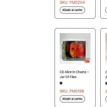
SKU: PM0204
Añadir al carrito
CD Alice In Chains –
C
Jar Of Flies
SKU: PM0198
Añadir al carrito