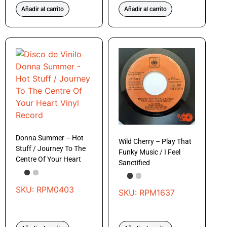
Añadir al carrito
Añadir al carrito
Donna Summer – Hot
Wild Cherry – Play That
Stuff / Journey To The
Funky Music / I Feel
Centre Of Your Heart
Sanctified
SKU: RPM0403
SKU: RPM1637