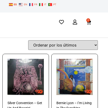
ES
EN
FR
IT
PT
0
Silver Convention – Get
Bernie Lyon – I’m Living