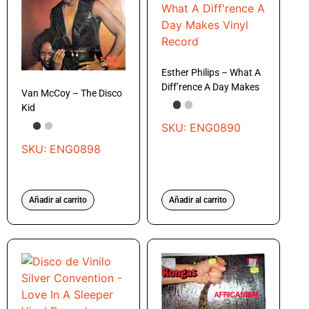
Esther Philips – What A
Diff’rence A Day Makes
Van McCoy – The Disco
Kid
SKU: ENG0890
SKU: ENG0898
Añadir al carrito
Añadir al carrito