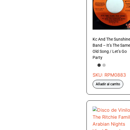
Kc And The Sunshin
Band – It’s The Sam
Old Song / Let’s Go
Party
SKU: RPM0883
Añadir al carrito