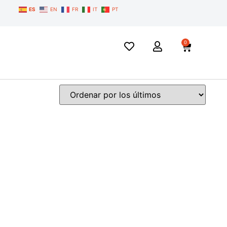
ES
EN
FR
IT
PT
0