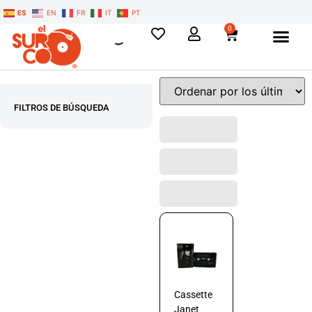
ES
EN
FR
IT
PT
0
FILTROS DE BÚSQUEDA
Cassette
Janet