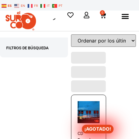
ES
EN
FR
IT
PT
0
FILTROS DE BÚSQUEDA
¡AGOTADO!
CD