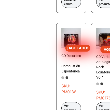
carrito
product
¡AGOTADO!
¡AG
CD Desorden
CD Vario
–
Antologí
Combustión
Rock
Espontánea
Ecuatori
Vol 1
SKU:
PM0186
SKU:
PM017
Ver
Ver