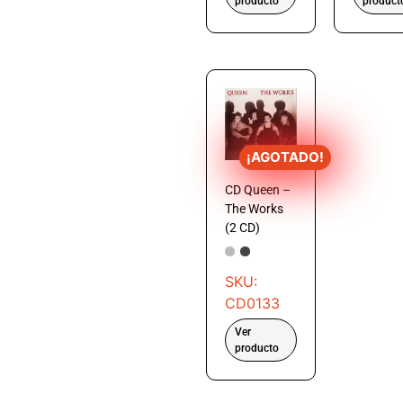
producto
product
¡AGOTADO!
CD Queen –
The Works
(2 CD)
SKU:
CD0133
Ver
producto