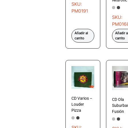
SKU:
PM0191
SKU:
PM016
Añadir al
Añadir a
carrito
carrito
CD Varios –
CD Ola
Louder
Suburba
Pizza
Fusión
SKU: