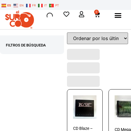
ES
EN
FR
IT
PT
0
FILTROS DE BÚSQUEDA
CD Blaze –
CD Mega