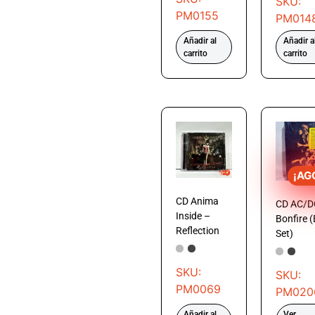
SKU:
PM0155
PM014
Añadir al
Añadir a
carrito
carrito
¡AG
CD Anima
CD AC/D
Inside –
Bonfire 
Reflection
Set)
SKU:
SKU:
PM0069
PM020
Añadir al
Ver