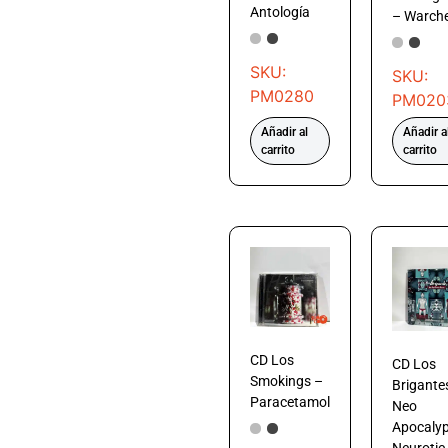
Antología
– Warch
SKU:
SKU:
PM0280
PM020
Añadir al
Añadir a
carrito
carrito
CD Los
CD Los
Smokings –
Brigante
Paracetamol
Neo
Apocalyp
Neurotic