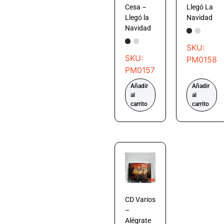
Cesa –
Llegó La
Llegó la
Navidad
Navidad
SKU:
SKU:
PM0158
PM0157
Añadir
Añadir
al
al
carrito
carrito
CD Varios
–
Alégrate