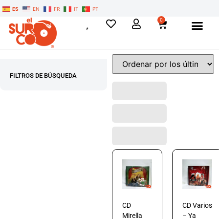
ES
EN
FR
IT
PT
0
FILTROS DE BÚSQUEDA
CD
CD Varios
Mirella
– Ya