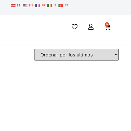
ES
EN
FR
IT
PT
0