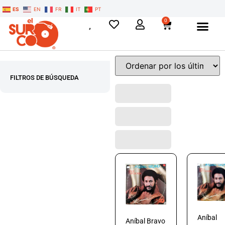
ES
EN
FR
IT
PT
0
FILTROS DE BÚSQUEDA
Aníbal
Aníbal Bravo