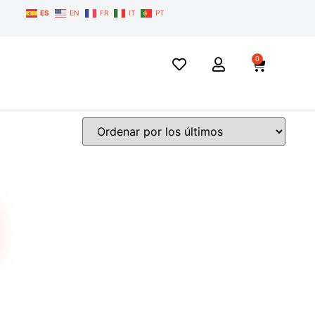
ES
EN
FR
IT
PT
0