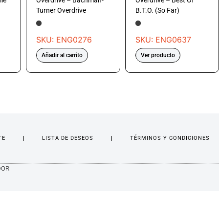
ile
Overdrive – Bachman-
Overdrive – Best Of
Turner Overdrive
B.T.O. (So Far)
SKU: ENG0276
SKU: ENG0637
Añadir al carrito
Ver producto
TE
LISTA DE DESEOS
TÉRMINOS Y CONDICIONES
DOR