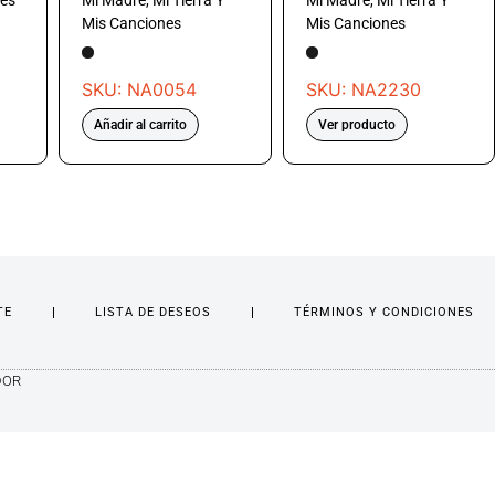
es
Mi Madre, Mi Tierra Y
Mi Madre, Mi Tierra Y
Mis Canciones
Mis Canciones
SKU: NA0054
SKU: NA2230
Añadir al carrito
Ver producto
TE
LISTA DE DESEOS
TÉRMINOS Y CONDICIONES
DOR