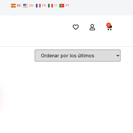
ES
EN
FR
IT
PT
0