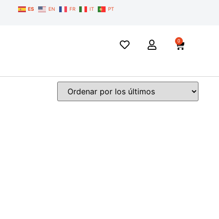
ES
EN
FR
IT
PT
0