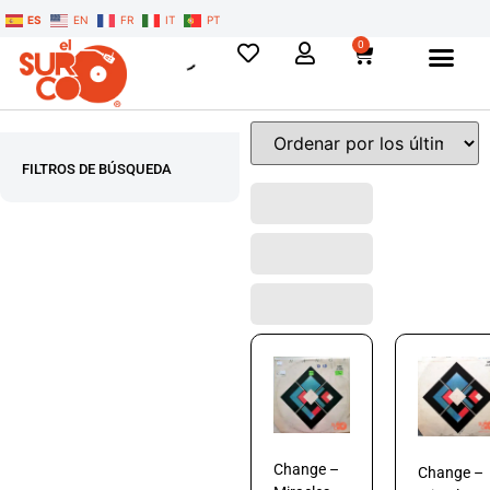
ES
EN
FR
IT
PT
0
FILTROS DE BÚSQUEDA
Change –
Change –