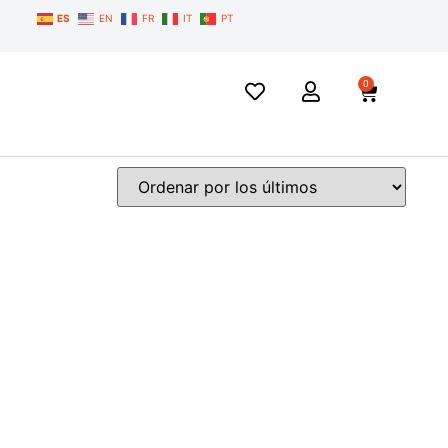
ES
EN
FR
IT
PT
0