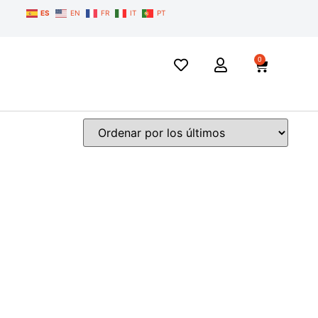
ES
EN
FR
IT
PT
0