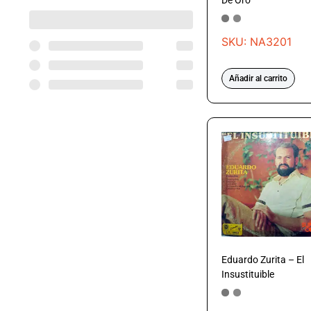
De Oro
SKU: NA3201
Añadir al carrito
Eduardo Zurita – El
Insustituible