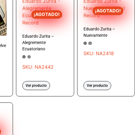
¡AGOTADO!
¡AGOTADO!
Eduardo Zurita –
Nuevamente
Eduardo Zurita –
Alegremente
elve
Ecuatoriano
SKU: NA2418
SKU: NA2442
Ver producto
Ver producto