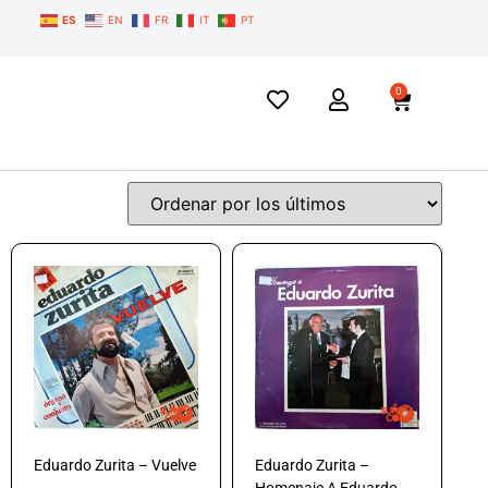
ES
EN
FR
IT
PT
0
Eduardo Zurita – Vuelve
Eduardo Zurita –