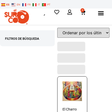
ES
EN
FR
IT
PT
0
FILTROS DE BÚSQUEDA
El Charro