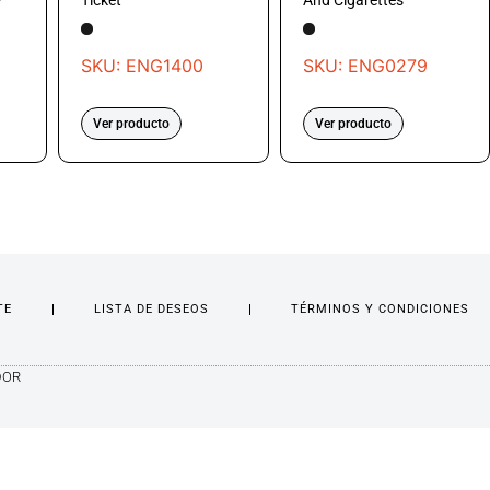
/
Ticket
And Cigarettes
SKU: ENG1400
SKU: ENG0279
Ver producto
Ver producto
TE
LISTA DE DESEOS
TÉRMINOS Y CONDICIONES
DOR