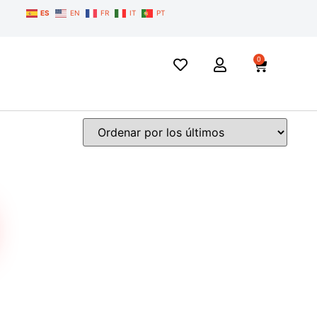
ES
EN
FR
IT
PT
0