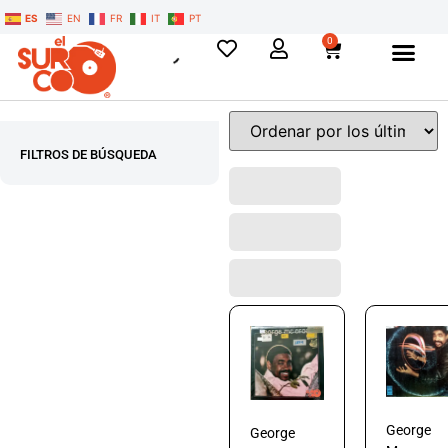
ES
EN
FR
IT
PT
0
FILTROS DE BÚSQUEDA
George
George