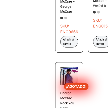
Mccrae –
McCrae –
We Did It
George
McCrae
SKU:
SKU:
ENG015
ENG0666
Añadir al
Añadir al
carrito
carrito
¡AGOTADO!
George
McCrae –
Rock You