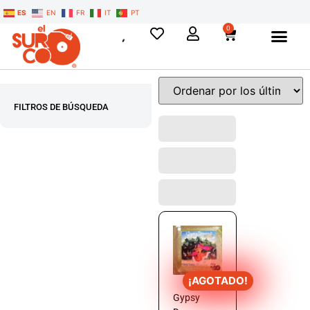
ES
EN
FR
IT
PT
0
FILTROS DE BÚSQUEDA
¡AGOTADO!
Gypsy