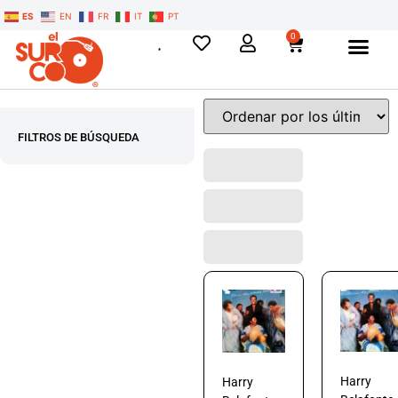
ES
EN
FR
IT
PT
0
FILTROS DE BÚSQUEDA
Harry
Harry