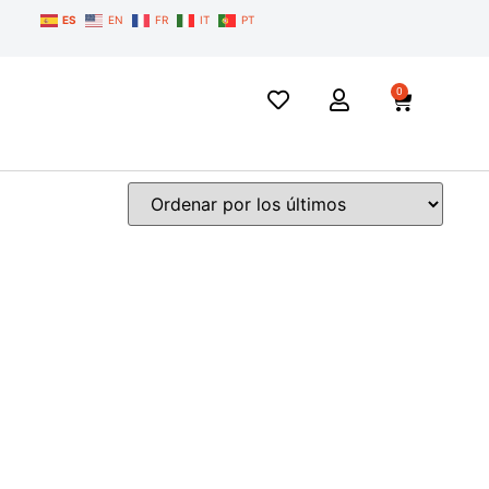
ES
EN
FR
IT
PT
0