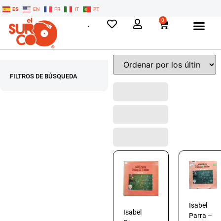
ES
EN
FR
IT
PT
0
FILTROS DE BÚSQUEDA
Isabel
Isabel
Parra –