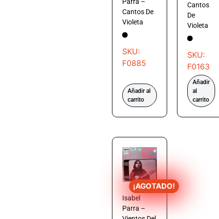
Parra –
Cantos
Cantos De
De
Violeta
Violeta
SKU:
SKU:
F0885
F0163
Añadir
Añadir al
al
carrito
carrito
¡AGOTADO!
Isabel
Parra –
Vientos Del