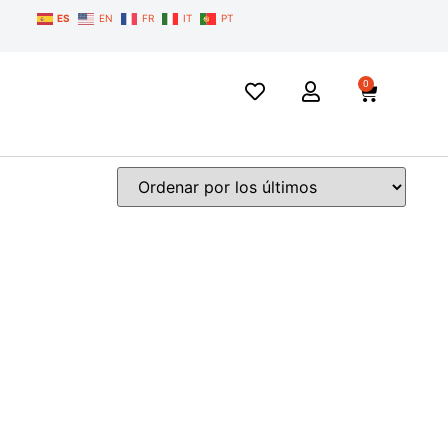
ES
EN
FR
IT
PT
0