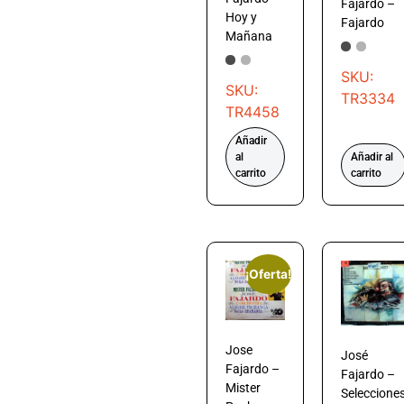
Fajardo –
Hoy y
Fajardo
Mañana
SKU:
SKU:
TR3334
TR4458
Añadir
al
Añadir al
carrito
carrito
¡Oferta!
Jose
José
Fajardo –
Fajardo –
Mister
Seleccione