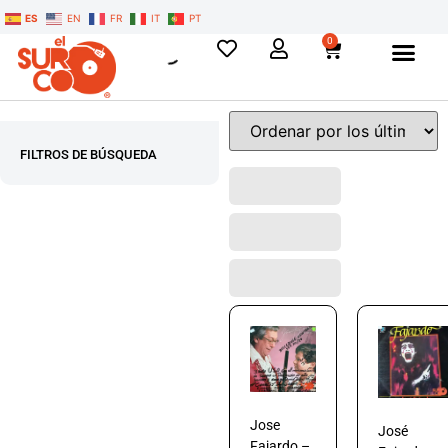
ES
EN
FR
IT
PT
0
FILTROS DE BÚSQUEDA
Jose
José
Fajardo –