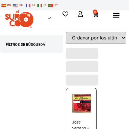
ES
EN
FR
IT
PT
0
FILTROS DE BÚSQUEDA
Jose
Serrano –