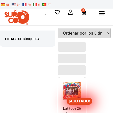
ES
EN
FR
IT
PT
0
FILTROS DE BÚSQUEDA
¡AGOTADO!
Latitude 26