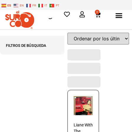
ES
EN
FR
IT
PT
0
FILTROS DE BÚSQUEDA
Liane With
The