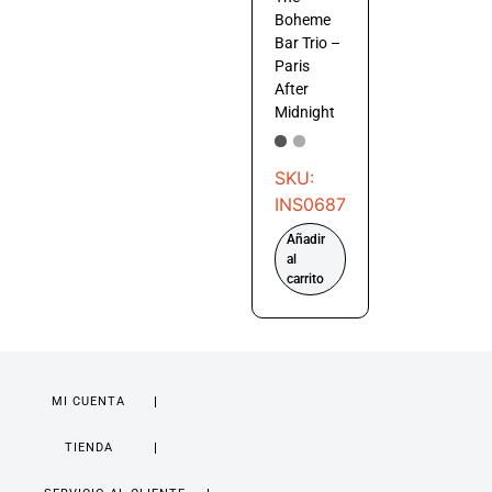
Boheme
Bar Trio –
Paris
After
Midnight
SKU:
INS0687
Añadir
al
carrito
MI CUENTA
TIENDA