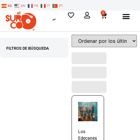
ES
EN
FR
IT
PT
0
FILTROS DE BÚSQUEDA
Los
Edecanes