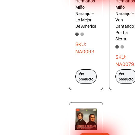
Hermanos
Hermanos
Miño
Miño
Naranjo –
Naranjo –
Lo Mejor
Van
De America
Cantando
Por La
Sierra
SKU:
NA0093
SKU:
NA0079
Ver
Ver
producto
producto