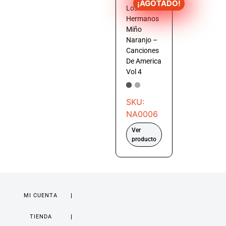
¡AGOTADO!
Los
Hermanos
Miño
Naranjo –
Canciones
De America
Vol 4
SKU:
NA0006
Ver
producto
MI CUENTA
TIENDA