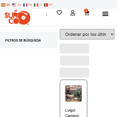
ES
EN
FR
IT
PT
0
FILTROS DE BÚSQUEDA
Luigui
Campos