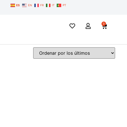
ES
EN
FR
IT
PT
0