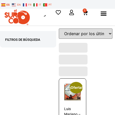
ES
EN
FR
IT
PT
0
FILTROS DE BÚSQUEDA
¡Oferta!
Luis
Mariano –