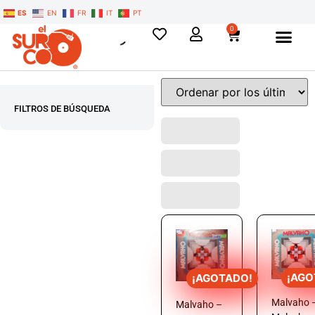
ES
EN
FR
IT
PT
0
FILTROS DE BÚSQUEDA
¡AGO
¡AGOTADO!
Malvaho 
Malvaho –