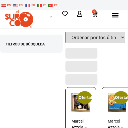
ES
EN
FR
IT
PT
0
FILTROS DE BÚSQUEDA
¡Oferta!
¡Oferta
Marcel
Marcel
Azzola –
Azzola –