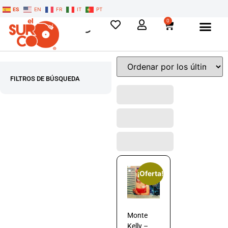
ES
EN
FR
IT
PT
0
FILTROS DE BÚSQUEDA
¡Oferta!
Monte
Kelly –