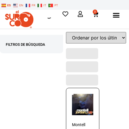
ES
EN
FR
IT
PT
0
FILTROS DE BÚSQUEDA
Montell