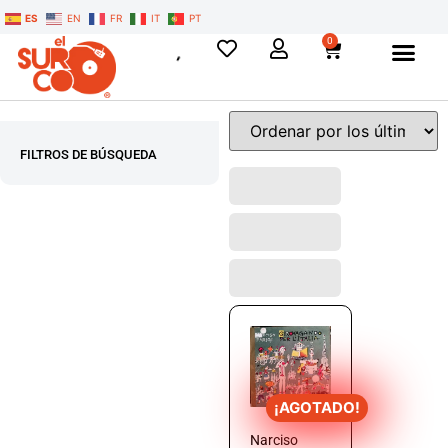
ES
EN
FR
IT
PT
0
FILTROS DE BÚSQUEDA
¡AGOTADO!
Narciso