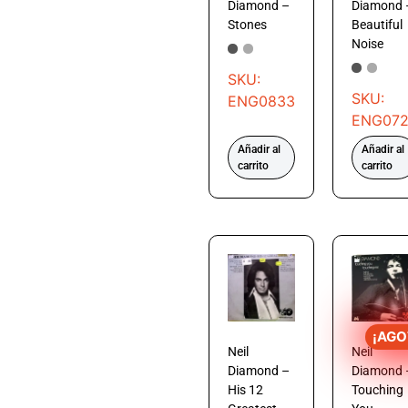
Diamond –
Diamond 
Stones
Beautiful
Noise
SKU:
SKU:
ENG0833
ENG072
Añadir al
Añadir al
carrito
carrito
¡AGO
Neil
Neil
Diamond –
Diamond 
His 12
Touching