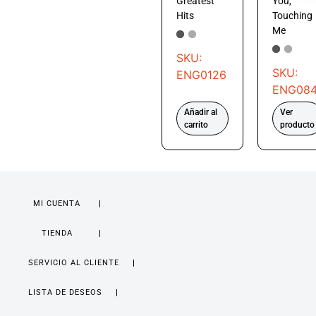
Greatest
You,
Hits
Touching
Me
SKU:
SKU:
ENG0126
ENG08
Añadir al
Ver
carrito
producto
MI CUENTA
TIENDA
SERVICIO AL CLIENTE
LISTA DE DESEOS