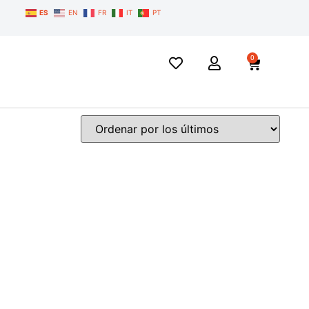
ES
EN
FR
IT
PT
0