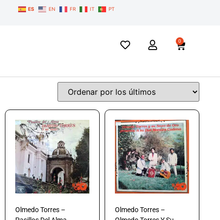
ES
EN
FR
IT
PT
0
Olmedo Torres –
Olmedo Torres –