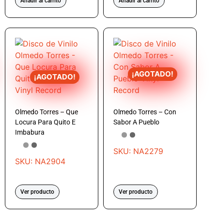
Añadir al carrito
Añadir al carrito
¡AGOTADO!
¡AGOTADO!
Olmedo Torres – Que
Olmedo Torres – Con
Locura Para Quito E
Sabor A Pueblo
Imbabura
SKU: NA2279
SKU: NA2904
Ver producto
Ver producto