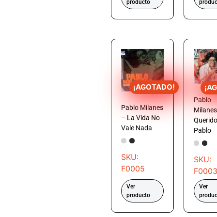
producto
produc
¡AGOTADO!
¡A
Pablo
Pablo Milanes
Milanes
– La Vida No
Querid
Vale Nada
Pablo
SKU:
SKU:
F0005
F000
Ver
Ver
producto
produc