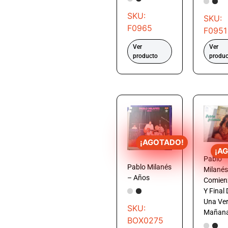
SKU:
SKU:
F0965
F0951
Ver
Ver
producto
produc
¡AGOTADO!
¡A
Pablo
Pablo Milanés
Milanés
– Años
Comien
Y Final 
Una Ve
SKU:
Mañan
BOX0275