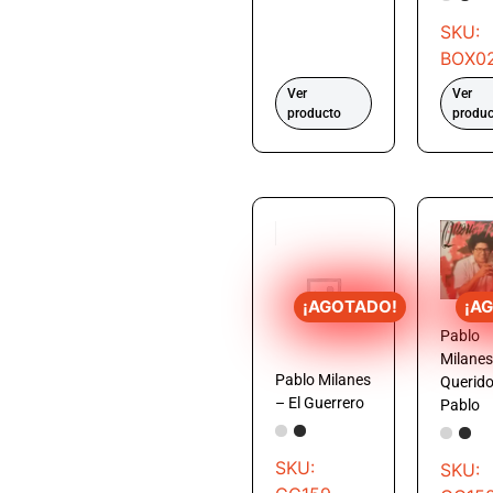
SKU:
BOX0
Ver
Ver
producto
produc
¡AGOTADO!
¡A
Pablo
Milanes
Pablo Milanes
Querid
– El Guerrero
Pablo
SKU:
SKU: