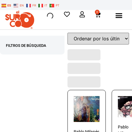
ES
EN
FR
IT
PT
0
FILTROS DE BÚSQUEDA
Pablo
Pablo Milanés