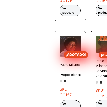
GC159
GC15
Ver
Ver
producto
produc
¡AGOTADO!
¡A
Pablo
Pablo Milanes
Milanes
–
La Vida
Proposiciones
Vale N
SKU:
SKU:
GC157
GC15
Ver
Ver