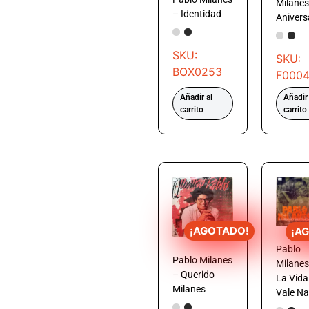
Milanes
– Identidad
Anivers
SKU:
SKU:
BOX0253
F000
Añadir al
Añadir 
carrito
carrito
¡AGOTADO!
¡A
Pablo
Pablo Milanes
Milanes
– Querido
La Vida
Milanes
Vale N