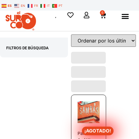
ES
EN
FR
IT
PT
0
FILTROS DE BÚSQUEDA
¡AGOTADO!
Pancho