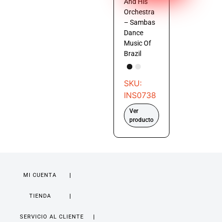
And His
Orchestra
– Sambas
Dance
Music Of
Brazil
SKU:
INS0738
Ver
producto
MI CUENTA
TIENDA
SERVICIO AL CLIENTE