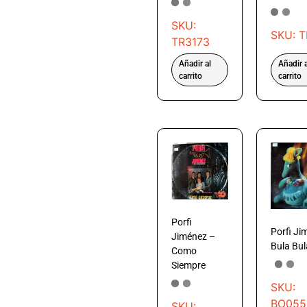
SKU:
SKU: T
TR3173
Añadir al
Añadir a
carrito
carrito
Porfi
Porfi Ji
Jiménez –
Bula Bul
Como
Siempre
SKU:
BO055
SKU: