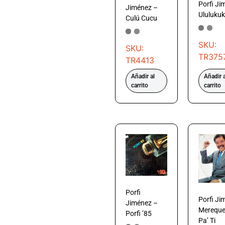
Porfi Ji
Jiménez –
Ululukuk
Culú Cucu
SKU:
SKU:
TR375
TR4413
Añadir al
Añadir a
carrito
carrito
Porfi
Porfi Ji
Jiménez –
Mereque
Porfi ’85
Pa’ Ti