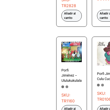
TR2828
Añadir al
Añadir a
carrito
carrito
Porfi
Porfi Ji
Jiménez –
Culu Cu
Ululukukulala
SKU:
SKU:
TR010
TR1160
Añadir al
Añadir a