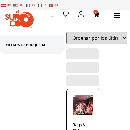
ES
EN
FR
IT
PT
0
FILTROS DE BÚSQUEDA
Rags &