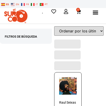
ES
EN
FR
IT
PT
0
FILTROS DE BÚSQUEDA
Raul Seixas