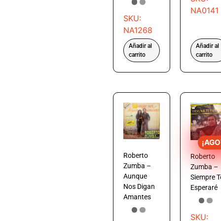
NA0141
SKU:
NA1268
Añadir al
Añadir al
carrito
carrito
¡AGO
Roberto
Roberto
Zumba –
Zumba –
Aunque
Siempre T
Nos Digan
Esperaré
Amantes
SKU: