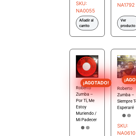
SKU:
NA1792
NA0055
Añadir al
Ver
carrito
producto
¡AGO
¡AGOTADO!
Roberto
Roberto
Zumba –
Zumba –
Por Tí, Me
Siempre T
Estoy
Esperaré
Muriendo /
Mi Padecer
SKU:
NA0610