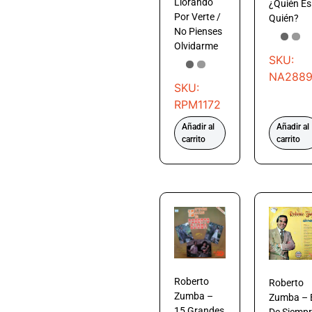
Llorando
¿Quién Es
Por Verte /
Quién?
No Pienses
Olvidarme
SKU:
NA288
SKU:
RPM1172
Añadir al
Añadir al
carrito
carrito
Roberto
Roberto
Zumba –
Zumba – 
15 Grandes
De Siempr